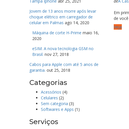
Tampa Iphone
abr 25, 2021
de
A Cas
Jovem de 13 anos morre após levar
Em prime
choque elétrico em carregador de
de você .
celular em Palmas
ago 14, 2020
Veja
Máquina de corte H-Prime
maio 16,
2020
eSIM. A nova tecnologia GSM no
Brasil.
nov 27, 2018
Cabos para Apple com até 5 anos de
garantia.
out 25, 2018
Categorias
Acessórios
(4)
Celulares
(2)
Sem categoria
(3)
Softwares e Apps
(1)
Serviços