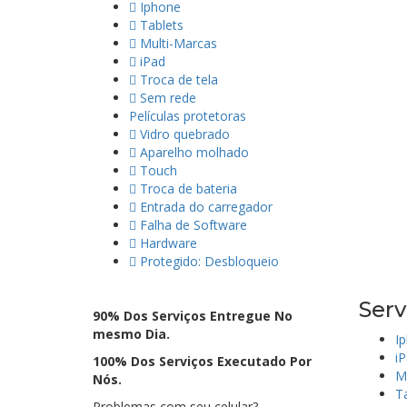
Iphone
Tablets
Multi-Marcas
iPad
Troca de tela
Sem rede
Películas protetoras
Vidro quebrado
Aparelho molhado
Touch
Troca de bateria
Entrada do carregador
Falha de Software
Hardware
Protegido: Desbloqueio
Serv
90% Dos Serviços Entregue No
mesmo Dia.
I
i
100% Dos Serviços Executado Por
M
Nós.
T
Problemas com seu celular?