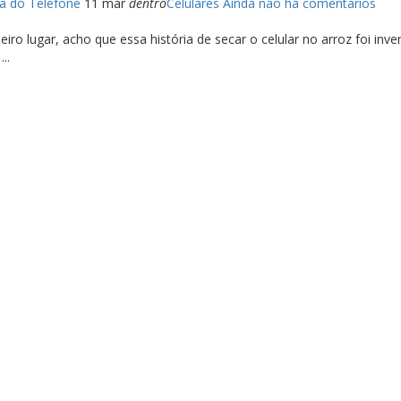
a do Telefone
11 mar
dentro
Celulares
Ainda não há comentários
iro lugar, acho que essa história de secar o celular no arroz foi in
..